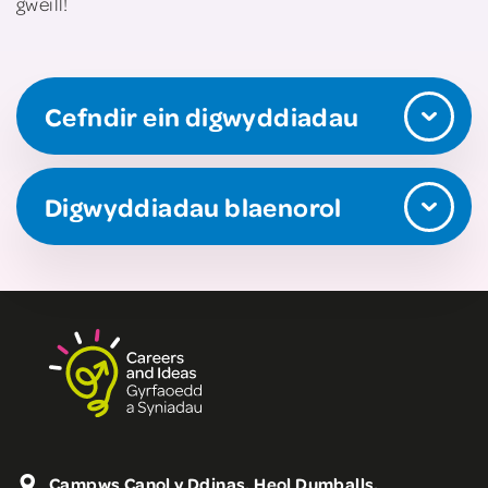
gweill!
Cefndir ein digwyddiadau
Digwyddiadau blaenorol
Campws Canol y Ddinas, Heol Dumballs,