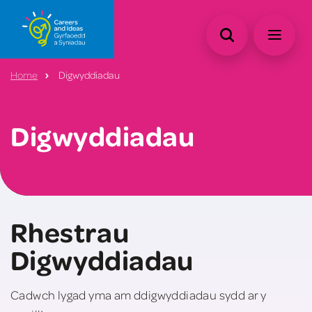
Home
Digwyddiadau
Digwyddiadau
Rhestrau
Digwyddiadau
Cadwch lygad yma am ddigwyddiadau sydd ar y